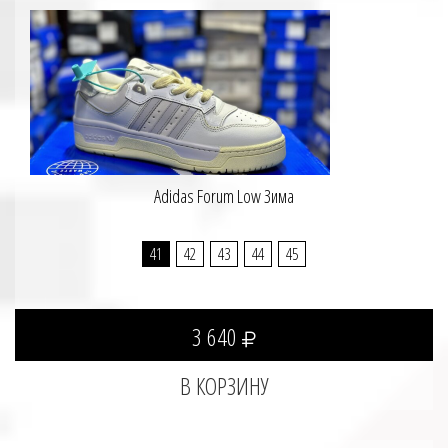
Adidas Forum Low Зима
41
42
43
44
45
3 640