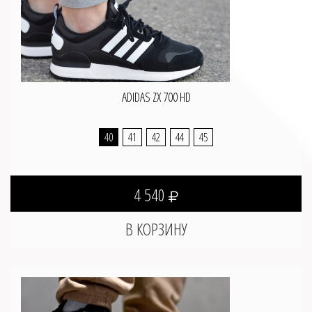
ADIDAS ZX 700 HD
40
41
42
44
45
4 540