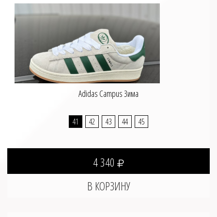
Adidas Campus Зима
41
42
43
44
45
4 340