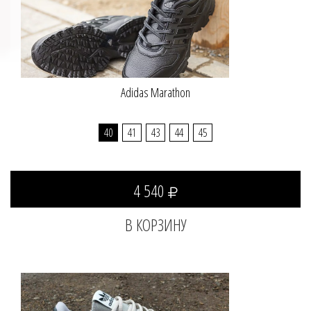
Adidas Marathon
40
41
43
44
45
4 540