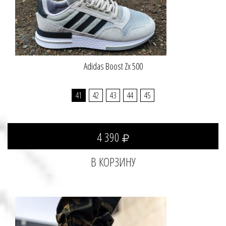
Adidas Boost Zx 500
41
42
43
44
45
4 390