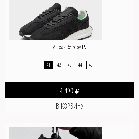
Adidas Retropy E5
41
42
43
44
45
4 490