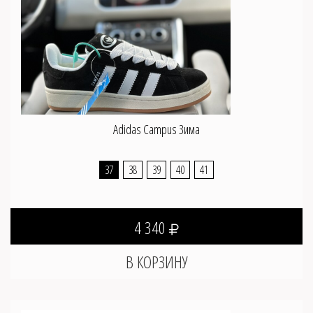
Adidas Campus Зима
37
38
39
40
41
4 340