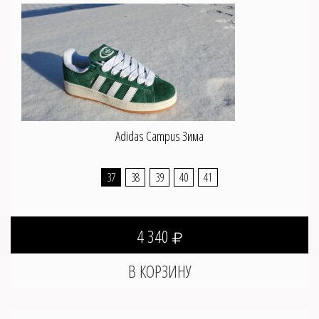
Adidas Campus Зима
37
38
39
40
41
4 340