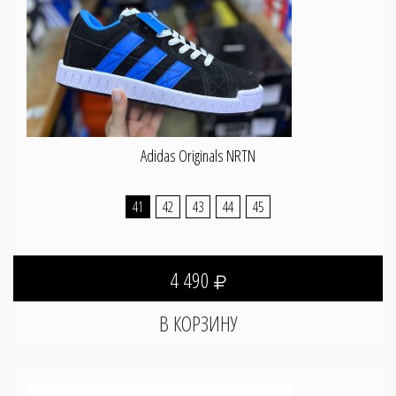
Adidas Originals NRTN
41
42
43
44
45
4 490