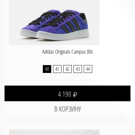
Adidas Originals Campus 00s
40
41
42
43
44
4 190