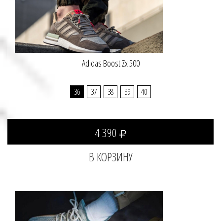
Adidas Boost Zx 500
36
37
38
39
40
4 390