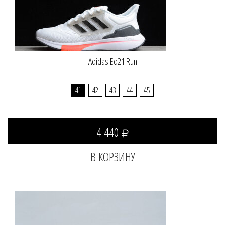
Adidas Eq21 Run
41
42
43
44
45
4 440