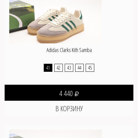
Adidas Clarks Kith Samba
41
42
43
44
45
4 440