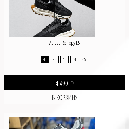
Adidas Retropy E5
41
42
43
44
45
4 490