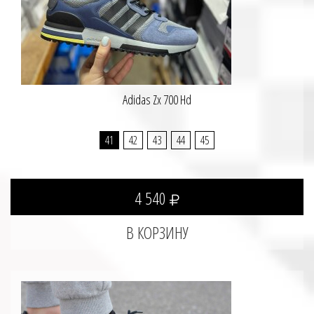
Adidas Zx 700 Hd
41
42
43
44
45
4 540