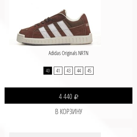
Adidas Originals NRTN
40
41
43
44
45
4 440