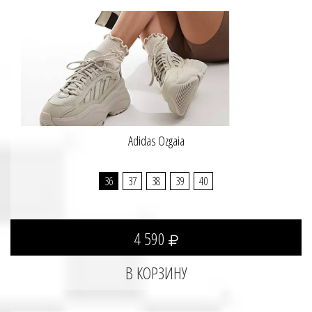
Adidas Ozgaia
36
37
38
39
40
4 590