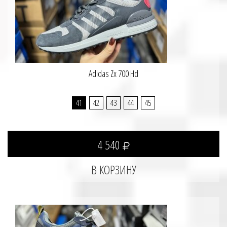
Adidas Zx 700 Hd
41
42
43
44
45
4 540