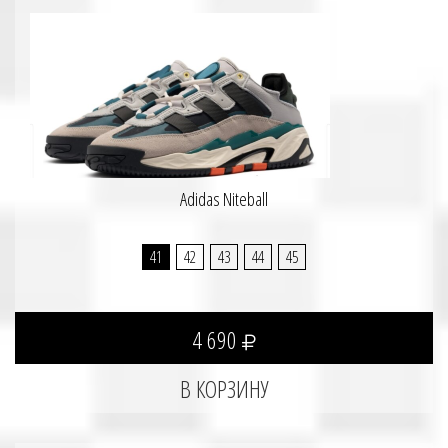
Adidas Niteball
41
42
43
44
45
4 690