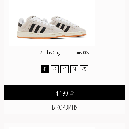
Adidas Originals Campus 00s
41
42
43
44
45
4 190