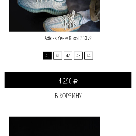
Adidas Yeezy Boost 350 v2
40
41
42
43
44
4 290