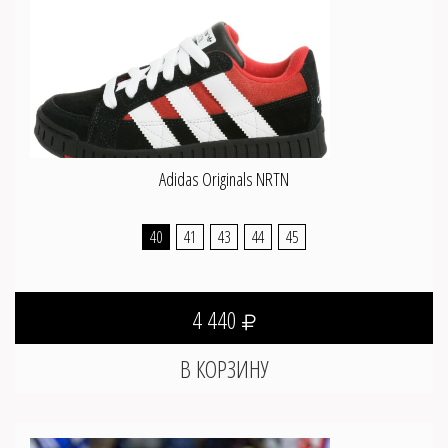
Adidas Originals NRTN
40
41
43
44
45
4 440