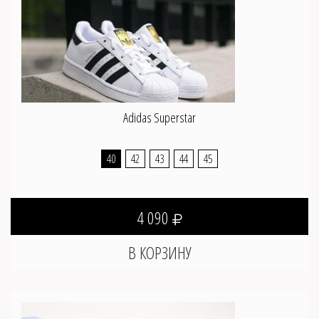
Adidas Superstar
40
42
43
44
45
4 090