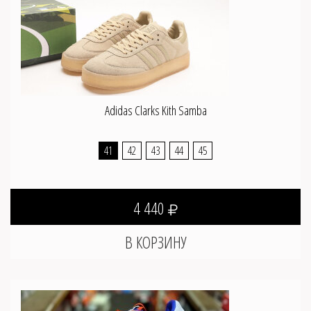
Adidas Clarks Kith Samba
41
42
43
44
45
4 440