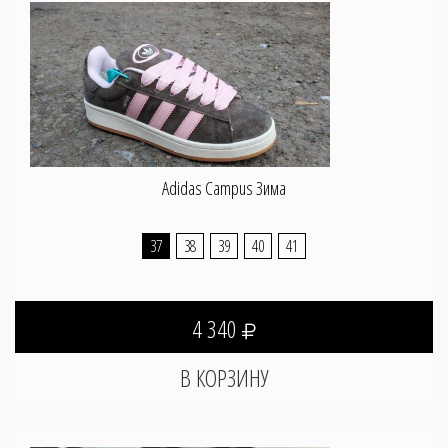
Adidas Campus Зима
37
38
39
40
41
4 340