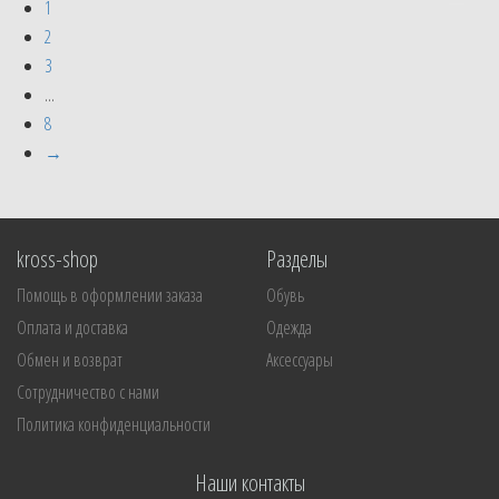
1
2
3
...
8
→
kross-shop
Разделы
Помощь в оформлении заказа
Обувь
Оплата и доставка
Одежда
Обмен и возврат
Аксессуары
Сотрудничество с нами
Политика конфиденциальности
Наши контакты