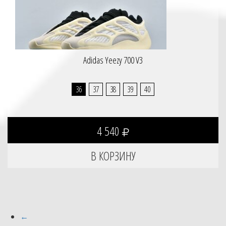
Adidas Yeezy 700 V3
36
37
38
39
40
4 540
←