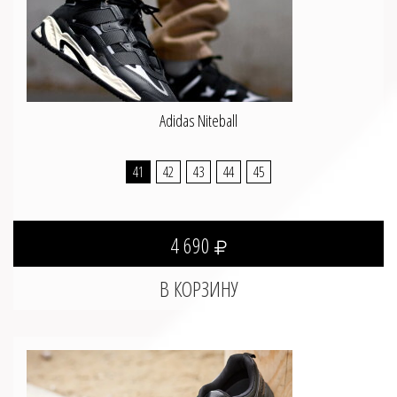
Adidas Niteball
41
42
43
44
45
4 690