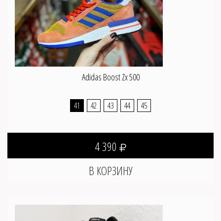
Adidas Boost Zx 500
41
42
43
44
45
4 390