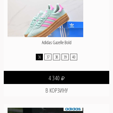
Adidas Gazelle Bold
36
37
38
39
40
4 340