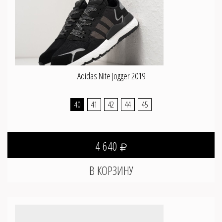
Adidas Nite Jogger 2019
40
41
42
44
45
4 640