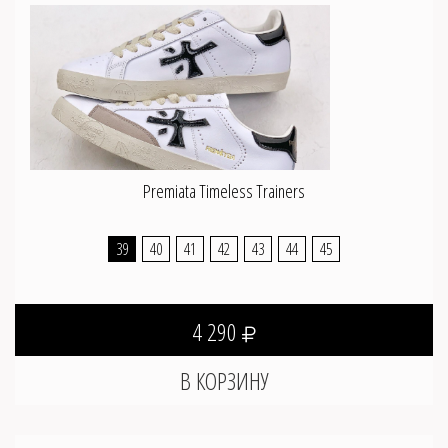
Premiata Timeless Trainers
39
40
41
42
43
44
45
4 290