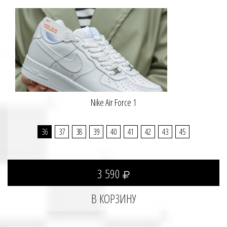
Nike Air Force 1
36
37
38
39
40
41
42
43
45
3 590