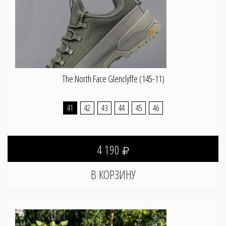
The North Face Glenclyffe (145-11)
41
42
43
44
45
46
4 190