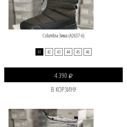
Columbia Зима (A2637-6)
41
42
43
44
45
46
4 390