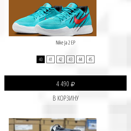
Nike Ja 2 EP
40
41
42
43
44
45
4 490