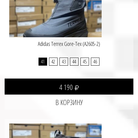
Adidas Terrex Gore-Tex (A2605-2)
41
42
43
44
45
46
4 190