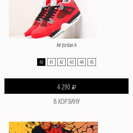
Air Jordan 4
40
41
42
43
44
45
4 290