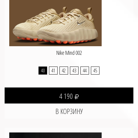
Nike Mind 002
40
41
42
43
44
45
4 190