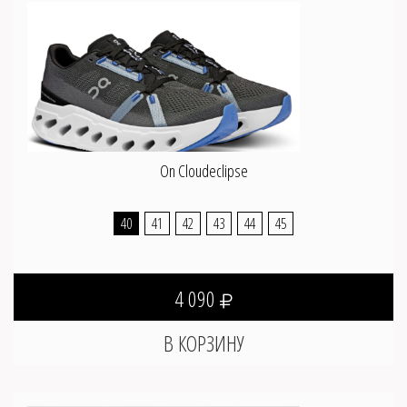
On Cloudeclipse
40
41
42
43
44
45
4 090