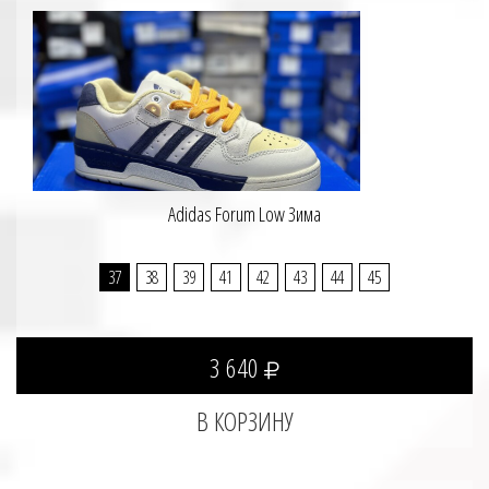
Adidas Forum Low Зима
37
38
39
41
42
43
44
45
3 640