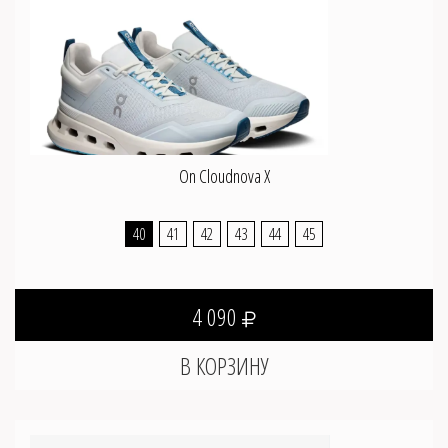
On Cloudnova X
40
41
42
43
44
45
4 090