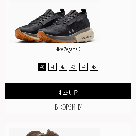
Nike Zegama 2
40
41
42
43
44
45
4 290