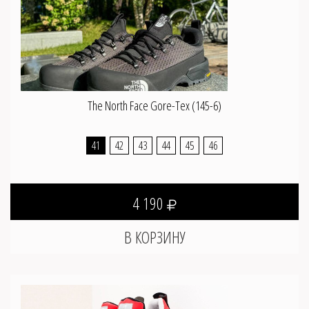
The North Face Gore-Tex (145-6)
41
42
43
44
45
46
4 190