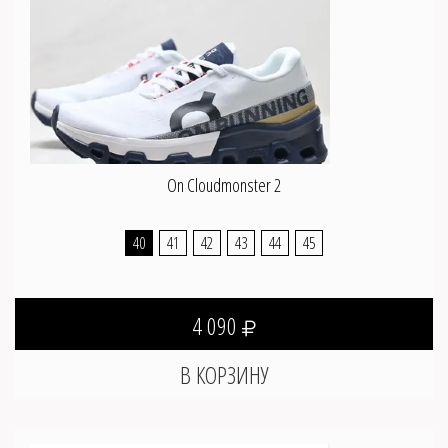
On Cloudmonster 2
40
41
42
43
44
45
4 090