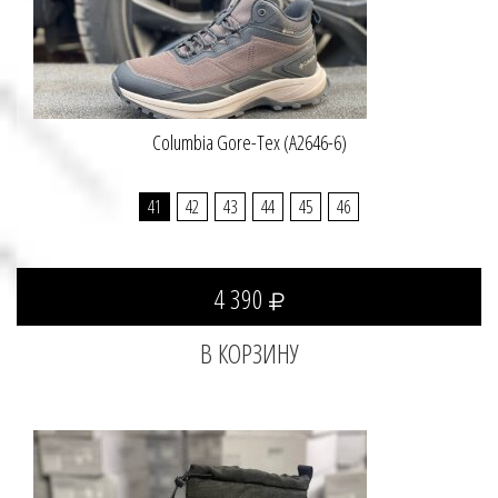
Columbia Gore-Tex (A2646-6)
41
42
43
44
45
46
4 390