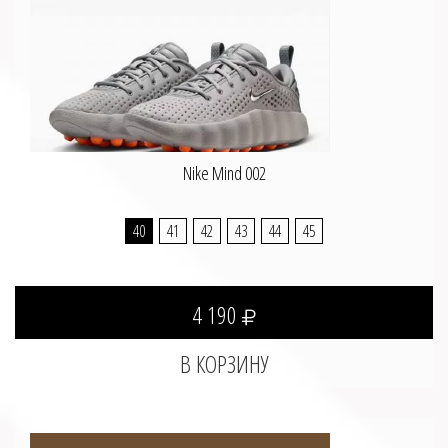
Nike Mind 002
40
41
42
43
44
45
4 190