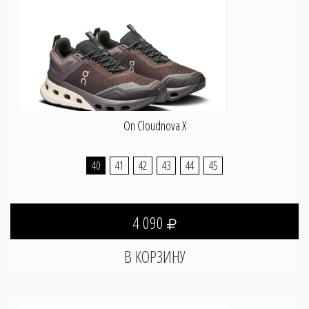
On Cloudnova X
40
41
42
43
44
45
4 090