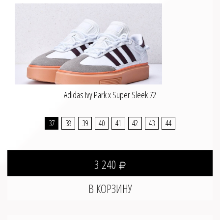
Adidas Ivy Park x Super Sleek 72
37
38
39
40
41
42
43
44
3 240