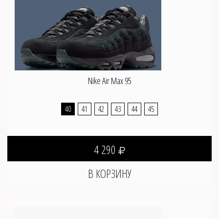
Nike Air Max 95
40
41
42
43
44
45
4 290