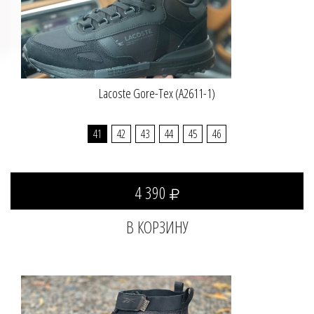
Lacoste Gore-Tex (A2611-1)
41
42
43
44
45
46
4 390