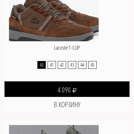
Lacoste T-CLIP
40
41
42
43
44
45
4 090