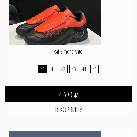
Raf Simons Antei
40
41
42
43
44
45
4 690