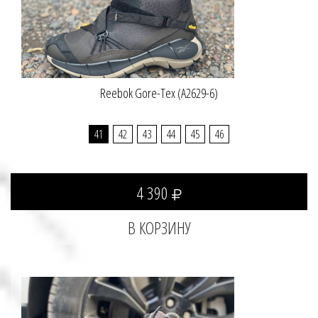
Reebok Gore-Tex (A2629-6)
41
42
43
44
45
46
4 390