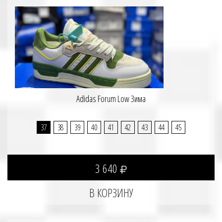
Adidas Forum Low Зима
37
38
39
40
41
42
43
44
45
3 640