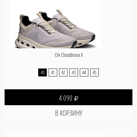
On Cloudnova X
40
41
42
43
44
45
4 090