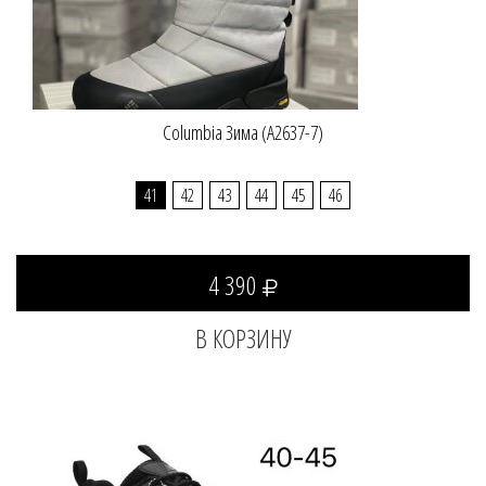
Columbia Зима (A2637-7)
41
42
43
44
45
46
4 390