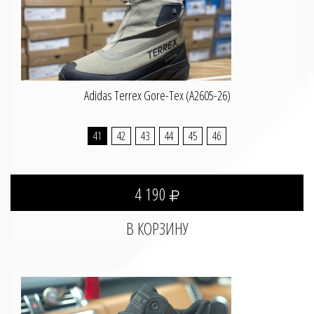
Adidas Terrex Gore-Tex (A2605-26)
41
42
43
44
45
46
4 190