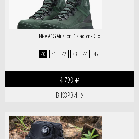
Nike ACG Air Zoom Gaiadome Gtx
40
41
42
43
44
45
4 790