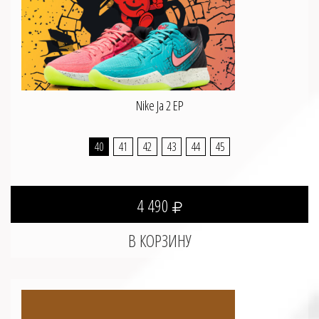
Nike Ja 2 EP
40
41
42
43
44
45
4 490