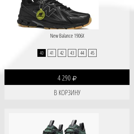
New Balance 1906X
40
41
42
43
44
45
4 290