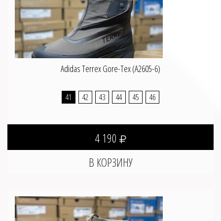
Adidas Terrex Gore-Tex (A2605-6)
41
42
43
44
45
46
4 190