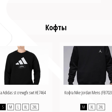
Кофты
а Adidas st crewgfx swt HE7464
Кофта Nike Jordan Mens (FB702
S
M
L
XL
2XL
M
XL
2XL