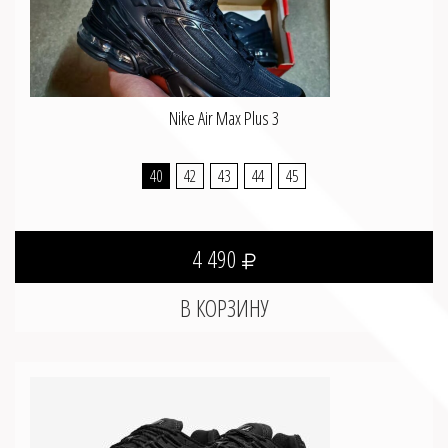
Nike Air Max Plus 3
40
42
43
44
45
4 490