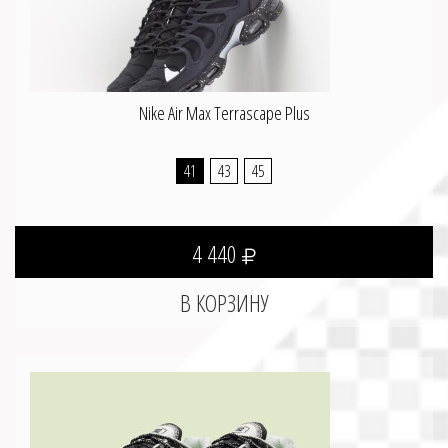
Nike Air Max Terrascape Plus
41
43
45
4 440