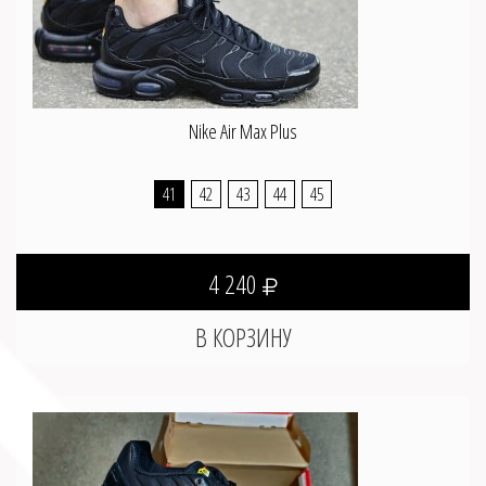
Nike Air Max Plus
41
42
43
44
45
4 240