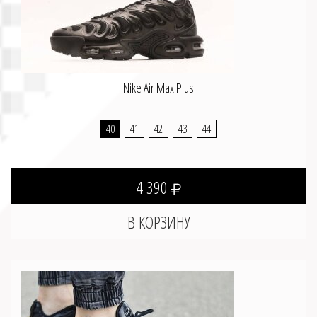
Nike Air Max Plus
40
41
42
43
44
4 390