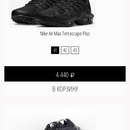
Nike Air Max Terrascape Plus
41
42
43
4 440