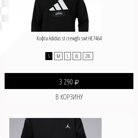
Кофта Adidas st crewgfx swt HE7464
S
M
L
XL
2XL
3 290