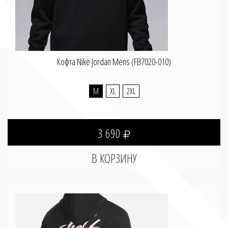
Кофта Nike Jordan Mens (FB7020-010)
M
XL
2XL
3 690