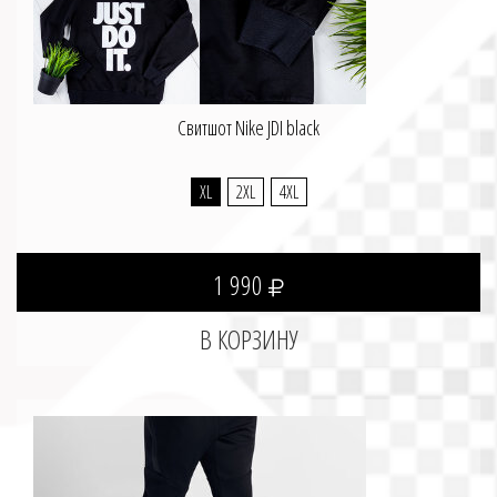
Свитшот Nike JDI black
XL
2XL
4XL
1 990