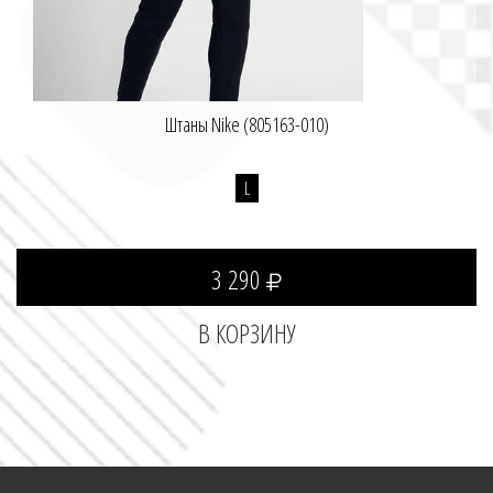
Штаны Nike (805163-010)
L
3 290