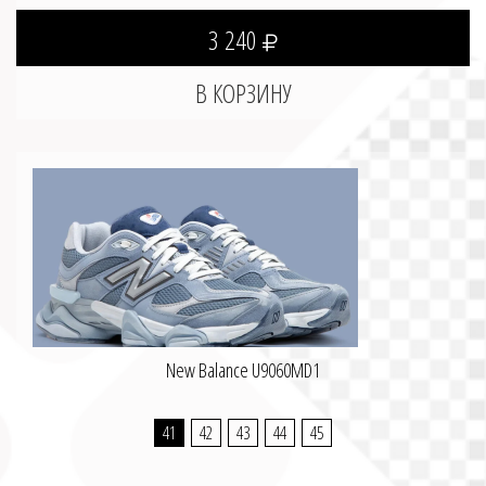
3 240
New Balance U9060MD1
41
42
43
44
45