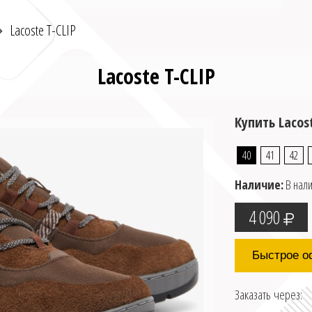
Lacoste T-CLIP
Lacoste T-CLIP
Купить Lacost
40
41
42
Наличие:
В нал
4 090
Быстрое о
Заказать через: