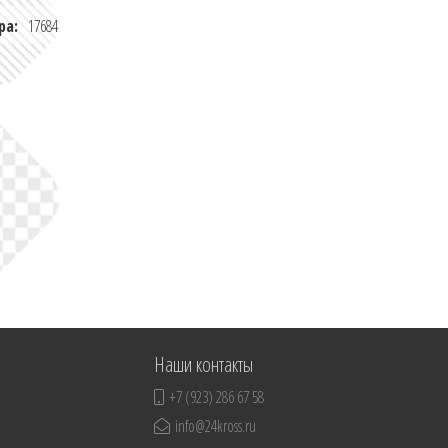
ра:
17684
Наши контакты
+7 (923) 286 67 58
info@24kross.ru