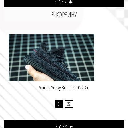
4 940
Adidas Yeezy Boost 350 V2 Kid
31
32
4 040