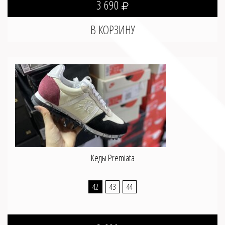
3 690
Кеды Premiata
42
43
44