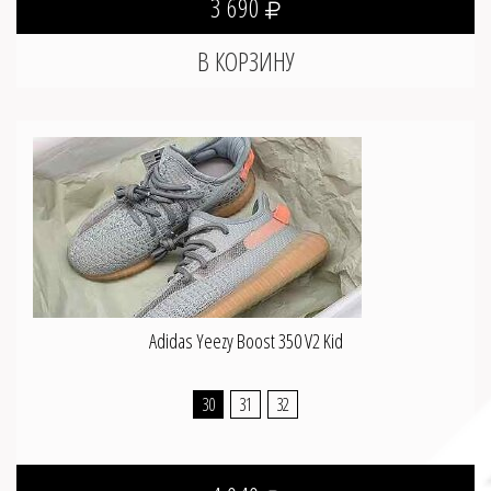
3 690
Adidas Yeezy Boost 350 V2 Kid
30
31
32