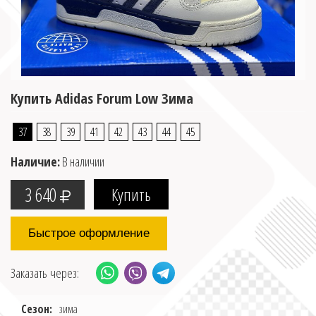
Купить Adidas Forum Low Зима
37
38
39
41
42
43
44
45
Наличие:
В наличии
3 640
Быстрое оформление
Заказать через:
Сезон:
зима